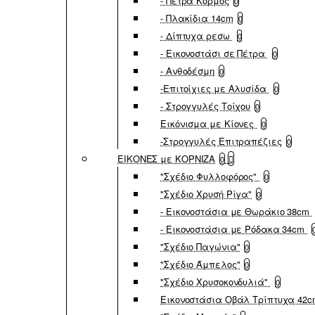
- Πέτρα Κορμός
0
- Πλακίδια 14cm
0
- Δίπτυχα ρεσω
0
- Εικονοστάσι σε Πέτρα
0
- Ανθοδέσμη
0
-Επιτοίχιες με Αλυσίδα
0
- Στρογγυλές Τοίχου
0
Εικόνισμα με Κίονες
0
-Στρογγυλές Επιτραπέζιες
0
ΕΙΚΟΝΕΣ με ΚΟΡΝΙΖΑ
0
"Σχέδιο Φυλλοφόρος"
0
"Σχέδιο Χρυσή Ρίγα"
0
- Εικονοστάσια με Θωράκιο 38cm
- Εικονοστάσια με Ρόδακα 34cm
"Σχέδιο Παγώνια"
0
"Σχέδιο Άμπελος"
0
"Σχέδιο Χρυσοκονδυλιά"
0
Εικονοστάσια Οβάλ Τρίπτυχα 42c