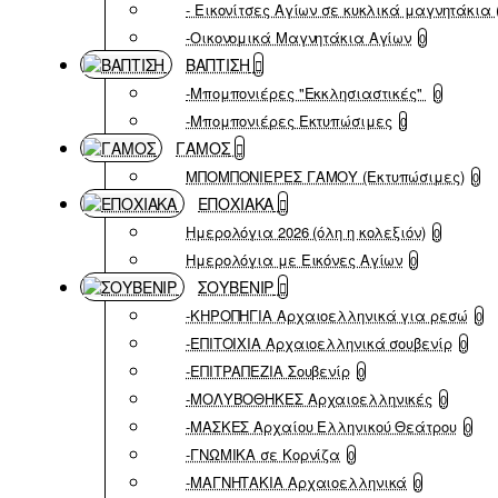
- Εικονίτσες Αγίων σε κυκλικά μαγνητάκια 
-Οικονομικά Μαγνητάκια Αγίων
0
ΒΑΠΤΙΣΗ
-Μπομπονιέρες "Εκκλησιαστικές"
0
-Μπομπονιέρες Εκτυπώσιμες
0
ΓΑΜΟΣ
ΜΠΟΜΠΟΝΙΕΡΕΣ ΓΑΜΟΥ (Εκτυπώσιμες)
0
ΕΠΟΧΙΑΚΑ
Ημερολόγια 2026 (όλη η κολεξιόν)
0
Ημερολόγια με Εικόνες Αγίων
0
ΣΟΥΒΕΝΙΡ
-ΚΗΡΟΠΗΓΙΑ Αρχαιοελληνικά για ρεσώ
0
-ΕΠΙΤΟΙΧΙΑ Αρχαιοελληνικά σουβενίρ
0
-ΕΠΙΤΡΑΠΕΖΙΑ Σουβενίρ
0
-ΜΟΛΥΒΟΘΗΚΕΣ Αρχαιοελληνικές
0
-ΜΑΣΚΕΣ Αρχαίου Ελληνικού Θεάτρου
0
-ΓΝΩΜΙΚΑ σε Κορνίζα
0
-ΜΑΓΝΗΤΑΚΙΑ Αρχαιοελληνικά
0