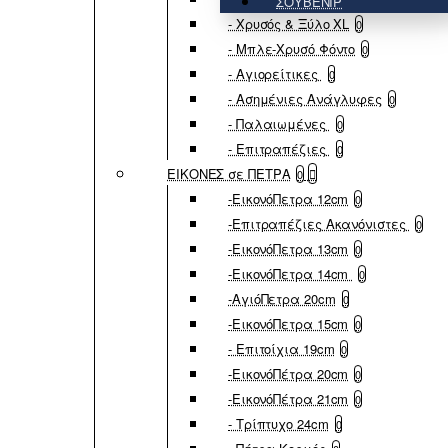
ΣΟΥΒΕΝΙΡ
- Χρυσός & Ξύλο XL
0
- Μπλε-Χρυσό Φόντο
0
- Αγιορείτικες
0
- Ασημένιες Ανάγλυφες
0
- Παλαιωμένες
0
- Επιτραπέζιες
0
ΕΙΚΟΝΕΣ σε ΠΕΤΡΑ
0
-ΕικονόΠετρα 12cm
0
-Επιτραπέζιες Ακανόνιστες
0
-ΕικονόΠετρα 13cm
0
-ΕικονόΠετρα 14cm
0
-ΑγιόΠετρα 20cm
0
-ΕικονόΠετρα 15cm
0
- Επιτοίχια 19cm
0
-ΕικονόΠέτρα 20cm
0
-ΕικονόΠέτρα 21cm
0
- Τρίπτυχο 24cm
0