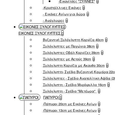
-Εικονίτσες "ΞΥΛΙΝΕΣ"
0
-Κρυστάλλινες Εικόνες
0
- Εικόνες Αγίων για δώρα
0
- Ανάγλυφες
0
ΕΙΚΟΝΕΣ ΞΥΛΟΓΛΥΠΤΕΣ
Βυζαντινή Ξυλόγλυπτη Κορνίζα 40cm
0
Ξυλόγλυπτες με Παγώνια 38cm
0
Ξυλόγλυπτες Οβάλ Κορνίζες 39cm
0
Ξυλόγλυπτες με Αετούς 39cm
0
Ξυλόγλυπτη Κορνίζα με Άκανθο 30cm
0
Ξυλόγλυπτη- Σχέδιο Βυζαντινή Καμάρα 22
Ξυλόγλυπτες - Σχέδιο Ανατολίτικη Αψίδα (2
Ξυλόγλυπτη - Σχέδιο Μυρόφυλλο 16cm
0
Ξυλόγλυπτη - Σχέδιο "Μετέωρα"
0
ΠΑΠΥΡΟΙ
-Πάπυροι 20cm με Εικόνες Αγίων
0
-Πάπυροι 13cm με Εικόνες Αγίων
0