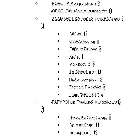
-ΡΟΛΟΓΙΑ Αναμνηστικά
0
-ΟΡΚΟΙ Θέμιδας & Ιπποκράτη
0
-ΑΝΑΜΝΗΣΤΙΚΑ απ' όλη την Ελλάδα
0
Αθήνα
0
Θεσσαλονίκη
0
Εύβοια-Σκύρος
0
Κρήτη
0
Μακεδονία
0
Τα Νησιά μας
0
Πελοπόννησος
0
Στερεά Ελλάδα
0
From "GREECE"
0
-ΠΑΠΥΡΟΙ με Γνωμικά Φιλοσόφων
0
Νικος Καζαντζάκης
0
Αριστοτέλης
0
Ιπποκρατης
0