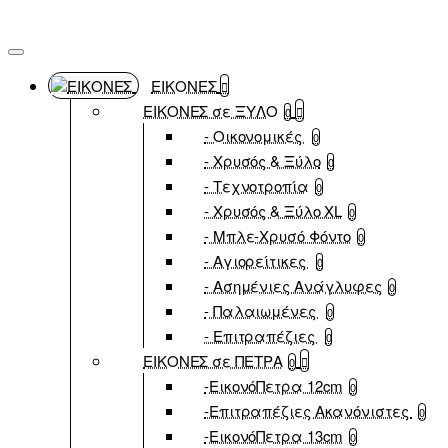
ΕΙΚΟΝΕΣ
ΕΙΚΟΝΕΣ σε ΞΥΛΟ
0
- Οικονομικές
0
- Χρυσός & Ξύλο
0
- Τεχνοτροπία
0
- Χρυσός & Ξύλο XL
0
- Μπλε-Χρυσό Φόντο
0
- Αγιορείτικες
0
- Ασημένιες Ανάγλυφες
0
- Παλαιωμένες
0
- Επιτραπέζιες
0
ΕΙΚΟΝΕΣ σε ΠΕΤΡΑ
0
-ΕικονόΠετρα 12cm
0
-Επιτραπέζιες Ακανόνιστες
0
-ΕικονόΠετρα 13cm
0