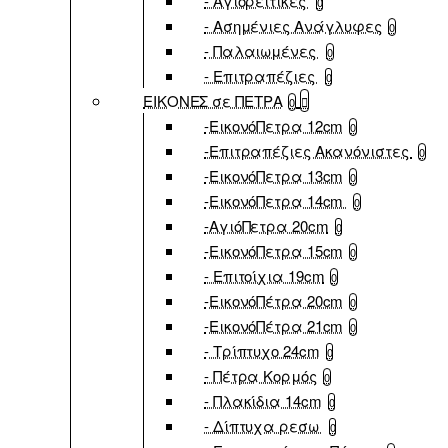
- Αγιορείτικες
0
- Ασημένιες Ανάγλυφες
0
- Παλαιωμένες
0
- Επιτραπέζιες
0
ΕΙΚΟΝΕΣ σε ΠΕΤΡΑ
0
-ΕικονόΠετρα 12cm
0
-Επιτραπέζιες Ακανόνιστες
0
-ΕικονόΠετρα 13cm
0
-ΕικονόΠετρα 14cm
0
-ΑγιόΠετρα 20cm
0
-ΕικονόΠετρα 15cm
0
- Επιτοίχια 19cm
0
-ΕικονόΠέτρα 20cm
0
-ΕικονόΠέτρα 21cm
0
- Τρίπτυχο 24cm
0
- Πέτρα Κορμός
0
- Πλακίδια 14cm
0
- Δίπτυχα ρεσω
0