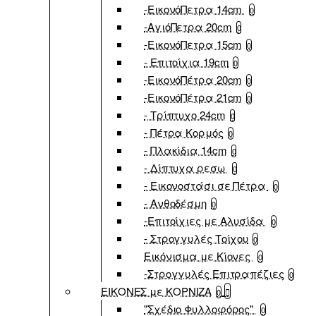
-ΕικονόΠετρα 14cm
0
-ΑγιόΠετρα 20cm
0
-ΕικονόΠετρα 15cm
0
- Επιτοίχια 19cm
0
-ΕικονόΠέτρα 20cm
0
-ΕικονόΠέτρα 21cm
0
- Τρίπτυχο 24cm
0
- Πέτρα Κορμός
0
- Πλακίδια 14cm
0
- Δίπτυχα ρεσω
0
- Εικονοστάσι σε Πέτρα
0
- Ανθοδέσμη
0
-Επιτοίχιες με Αλυσίδα
0
- Στρογγυλές Τοίχου
0
Εικόνισμα με Κίονες
0
-Στρογγυλές Επιτραπέζιες
0
ΕΙΚΟΝΕΣ με ΚΟΡΝΙΖΑ
0
"Σχέδιο Φυλλοφόρος"
0