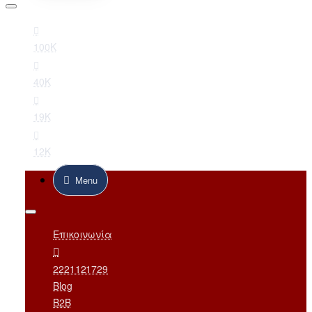
100K
40K
19K
12K
Menu
Επικοινωνία
2221121729
Blog
B2B