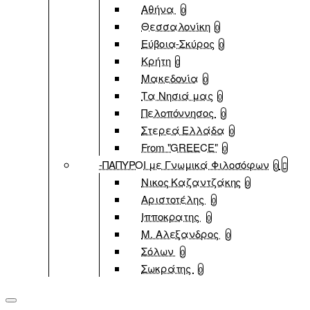
Αθήνα
0
Θεσσαλονίκη
0
Εύβοια-Σκύρος
0
Κρήτη
0
Μακεδονία
0
Τα Νησιά μας
0
Πελοπόννησος
0
Στερεά Ελλάδα
0
From "GREECE"
0
-ΠΑΠΥΡΟΙ με Γνωμικά Φιλοσόφων
0
Νικος Καζαντζάκης
0
Αριστοτέλης
0
Ιπποκρατης
0
Μ. Αλεξανδρος
0
Σόλων
0
Σωκράτης
0