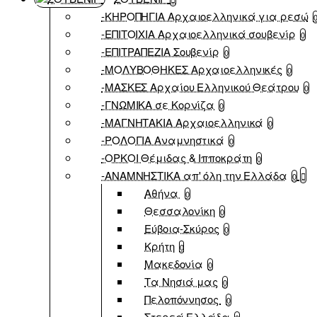
-ΚΗΡΟΠΗΓΙΑ Αρχαιοελληνικά για ρεσώ
-ΕΠΙΤΟΙΧΙΑ Αρχαιοελληνικά σουβενίρ
0
-ΕΠΙΤΡΑΠΕΖΙΑ Σουβενίρ
0
-ΜΟΛΥΒΟΘΗΚΕΣ Αρχαιοελληνικές
0
-ΜΑΣΚΕΣ Αρχαίου Ελληνικού Θεάτρου
0
-ΓΝΩΜΙΚΑ σε Κορνίζα
0
-ΜΑΓΝΗΤΑΚΙΑ Αρχαιοελληνικά
0
-ΡΟΛΟΓΙΑ Αναμνηστικά
0
-ΟΡΚΟΙ Θέμιδας & Ιπποκράτη
0
-ΑΝΑΜΝΗΣΤΙΚΑ απ' όλη την Ελλάδα
0
Αθήνα
0
Θεσσαλονίκη
0
Εύβοια-Σκύρος
0
Κρήτη
0
Μακεδονία
0
Τα Νησιά μας
0
Πελοπόννησος
0
Στερεά Ελλάδα