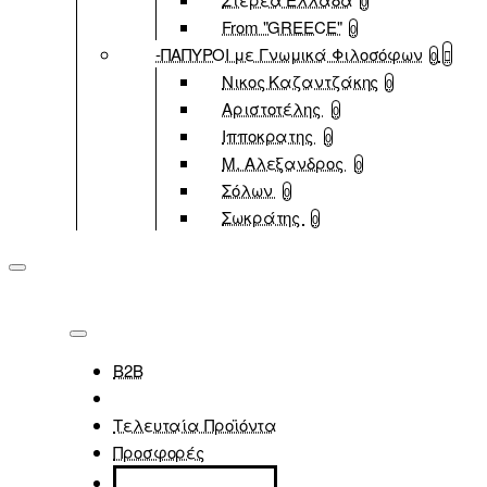
0
From "GREECE"
0
-ΠΑΠΥΡΟΙ με Γνωμικά Φιλοσόφων
0
Νικος Καζαντζάκης
0
Αριστοτέλης
0
Ιπποκρατης
0
Μ. Αλεξανδρος
0
Σόλων
0
Σωκράτης
0
B2B
Τελευταία Προϊόντα
Προσφορές