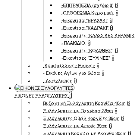
-ΕΠΙΤΡΑΠΕΖΙΑ (σχέδιο β)
0
-ΟΡΘΟΓΩΝΙΑ Κεραμική
0
-Εικονίτσα "ΒΡΑΧΑΚΙ"
0
-Εικονίτσα "ΚΑΔΡΑΚΙ"
0
-Εικονίτσες "ΚΛΑΣΣΙΚΕΣ ΚΕΡΑΜΙΚ
- ΠΛΑΚΙΔΙΟ
0
-Εικονίτσες "ΚΟΛΩΝΕΣ"
0
-Εικονίτσες "ΞΥΛΙΝΕΣ"
0
-Κρυστάλλινες Εικόνες
0
- Εικόνες Αγίων για δώρα
0
- Ανάγλυφες
0
ΕΙΚΟΝΕΣ ΞΥΛΟΓΛΥΠΤΕΣ
Βυζαντινή Ξυλόγλυπτη Κορνίζα 40cm
0
Ξυλόγλυπτες με Παγώνια 38cm
0
Ξυλόγλυπτες Οβάλ Κορνίζες 39cm
0
Ξυλόγλυπτες με Αετούς 39cm
0
Ξυλόγλυπτη Κορνίζα με Άκανθο 30cm
0