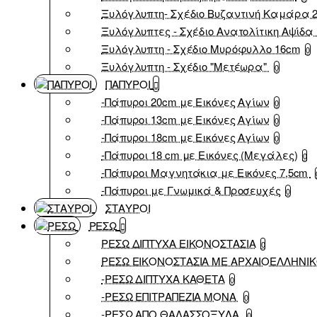
Ξυλόγλυπτη- Σχέδιο Βυζαντινή Καμάρα 
Ξυλόγλυπτες - Σχέδιο Ανατολίτικη Αψίδα 
Ξυλόγλυπτη - Σχέδιο Μυρόφυλλο 16cm
0
Ξυλόγλυπτη - Σχέδιο "Μετέωρα"
0
ΠΑΠΥΡΟΙ
-Πάπυροι 20cm με Εικόνες Αγίων
0
-Πάπυροι 13cm με Εικόνες Αγίων
0
-Πάπυροι 18cm με Εικόνες Αγίων
0
-Πάπυροι 18 cm με Εικόνες (Μεγάλες)
0
-Πάπυροι Μαγνητάκια με Εικόνες 7,5cm
-Πάπυροι με Γνωμικά & Προσευχές
0
ΣΤΑΥΡΟΙ
ΡΕΣΩ
ΡΕΣΩ ΔΙΠΤΥΧΑ ΕΙΚΟΝΟΣΤΑΣΙΑ
0
ΡΕΣΩ ΕΙΚΟΝΟΣΤΑΣΙΑ ΜΕ ΑΡΧΑΙΟΕΛΛΗΝΙ
-ΡΕΣΩ ΔΙΠΤΥΧΑ ΚΑΘΕΤΑ
0
-ΡΕΣΩ ΕΠΙΤΡΑΠΕΖΙΑ ΜΟΝΑ
0
-ΡΕΣΩ ΑΠΟ ΘΑΛΑΣΣΟΞΥΛΑ
0