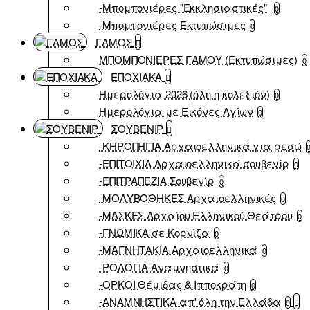
-Μπομπονιέρες "Εκκλησιαστικές"
0
-Μπομπονιέρες Εκτυπώσιμες
0
ΓΑΜΟΣ
ΜΠΟΜΠΟΝΙΕΡΕΣ ΓΑΜΟΥ (Εκτυπώσιμες)
0
ΕΠΟΧΙΑΚΑ
Ημερολόγια 2026 (όλη η κολεξιόν)
0
Ημερολόγια με Εικόνες Αγίων
0
ΣΟΥΒΕΝΙΡ
-ΚΗΡΟΠΗΓΙΑ Αρχαιοελληνικά για ρεσώ
-ΕΠΙΤΟΙΧΙΑ Αρχαιοελληνικά σουβενίρ
0
-ΕΠΙΤΡΑΠΕΖΙΑ Σουβενίρ
0
-ΜΟΛΥΒΟΘΗΚΕΣ Αρχαιοελληνικές
0
-ΜΑΣΚΕΣ Αρχαίου Ελληνικού Θεάτρου
0
-ΓΝΩΜΙΚΑ σε Κορνίζα
0
-ΜΑΓΝΗΤΑΚΙΑ Αρχαιοελληνικά
0
-ΡΟΛΟΓΙΑ Αναμνηστικά
0
-ΟΡΚΟΙ Θέμιδας & Ιπποκράτη
0
-ΑΝΑΜΝΗΣΤΙΚΑ απ' όλη την Ελλάδα
0