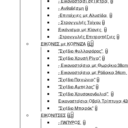
- Εικονοστάσι σε Πέτρα
0
- Ανθοδέσμη
0
-Επιτοίχιες με Αλυσίδα
0
- Στρογγυλές Τοίχου
0
Εικόνισμα με Κίονες
0
-Στρογγυλές Επιτραπέζιες
0
ΕΙΚΟΝΕΣ με ΚΟΡΝΙΖΑ
0
"Σχέδιο Φυλλοφόρος"
0
"Σχέδιο Χρυσή Ρίγα"
0
- Εικονοστάσια με Θωράκιο 38c
- Εικονοστάσια με Ρόδακα 34cm
"Σχέδιο Παγώνια"
0
"Σχέδιο Άμπελος"
0
"Σχέδιο Χρυσοκονδυλιά"
0
Εικονοστάσια Οβάλ Τρίπτυχα 4
"Σχέδιο Μπαρόκ"
0
ΕΙΚΟΝΙΤΣΕΣ
0
- ΠΑΠΥΡΟΣ
0