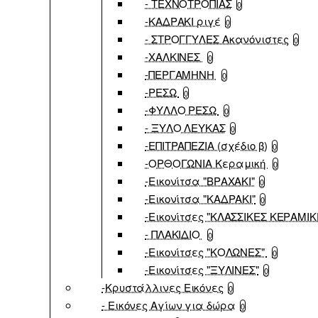
- ΤΕΧΝΟΤΡΟΠΙΑΣ
0
-ΚΑΔΡΑΚΙ ριγέ
0
- ΣΤΡΟΓΓΥΛΕΣ Ακανόνιστες
0
-ΧΑΛΚΙΝΕΣ
0
-ΠΕΡΓΑΜΗΝΗ
0
-ΡΕΣΩ
0
-ΦΥΛΛΟ ΡΕΣΩ
0
- ΞΥΛΟ ΛΕΥΚΑΣ
0
-ΕΠΙΤΡΑΠΕΖΙΑ (σχέδιο β)
0
-ΟΡΘΟΓΩΝΙΑ Κεραμική
0
-Εικονίτσα "ΒΡΑΧΑΚΙ"
0
-Εικονίτσα "ΚΑΔΡΑΚΙ"
0
-Εικονίτσες "ΚΛΑΣΣΙΚΕΣ ΚΕΡΑΜΙΚ
- ΠΛΑΚΙΔΙΟ
0
-Εικονίτσες "ΚΟΛΩΝΕΣ"
0
-Εικονίτσες "ΞΥΛΙΝΕΣ"
0
-Κρυστάλλινες Εικόνες
0
- Εικόνες Αγίων για δώρα
0