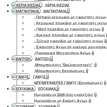
ΧΕΡΙΑ ΙΚΕΣΙΑΣ
ΜΑΓΝΗΤΑΚΙΑ
- Πάπυροι κεραμικοί με εικονίτσες αγίων
- Κεραμικά πλακίδια με εικονίτσες αγίω
- Οβάλ πλακίδια με εικονίτσες αγίων
0
- Κυκλικά πλακίδια με εικονίτσες αγίων
- Ξύλινα εικονίδια με εικονίτσες αγίων
0
- Εικονίτσες Αγίων σε κυκλικά μαγνητάκ
-Οικονομικά Μαγνητάκια Αγίων
0
ΒΑΠΤΙΣΗ
-Μπομπονιέρες "Εκκλησιαστικές"
0
-Μπομπονιέρες Εκτυπώσιμες
0
ΓΑΜΟΣ
ΜΠΟΜΠΟΝΙΕΡΕΣ ΓΑΜΟΥ (Εκτυπώσιμες)
0
ΕΠΟΧΙΑΚΑ
Ημερολόγια 2026 (όλη η κολεξιόν)
0
Ημερολόγια με Εικόνες Αγίων
0
ΣΟΥΒΕΝΙΡ