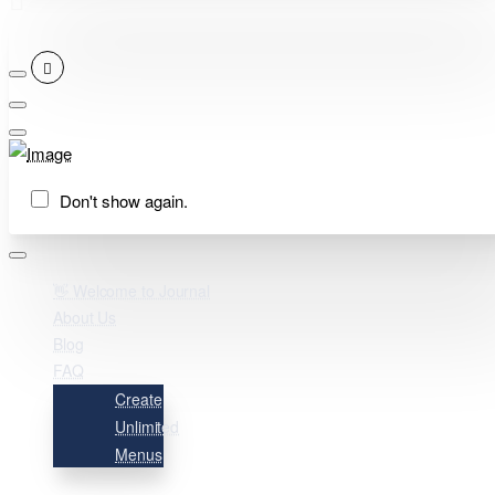
Don't show again.
👋 Welcome to Journal
About Us
Blog
FAQ
Create
Unlimited
Menus