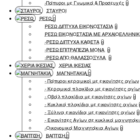
-Πάπυροι με Γνωμικά & Προσευχές
0
ΣΤΑΥΡΟΙ
ΡΕΣΩ
ΡΕΣΩ ΔΙΠΤΥΧΑ ΕΙΚΟΝΟΣΤΑΣΙΑ
0
ΡΕΣΩ ΕΙΚΟΝΟΣΤΑΣΙΑ ΜΕ ΑΡΧΑΙΟΕΛΛΗΝΙ
-ΡΕΣΩ ΔΙΠΤΥΧΑ ΚΑΘΕΤΑ
0
-ΡΕΣΩ ΕΠΙΤΡΑΠΕΖΙΑ ΜΟΝΑ
0
-ΡΕΣΩ ΑΠΟ ΘΑΛΑΣΣΟΞΥΛΑ
0
ΧΕΡΙΑ ΙΚΕΣΙΑΣ
ΜΑΓΝΗΤΑΚΙΑ
- Πάπυροι κεραμικοί με εικονίτσες αγίων
- Κεραμικά πλακίδια με εικονίτσες αγίω
- Οβάλ πλακίδια με εικονίτσες αγίων
0
- Κυκλικά πλακίδια με εικονίτσες αγίων
- Ξύλινα εικονίδια με εικονίτσες αγίων
0
- Εικονίτσες Αγίων σε κυκλικά μαγνητάκ
-Οικονομικά Μαγνητάκια Αγίων
0
ΒΑΠΤΙΣΗ