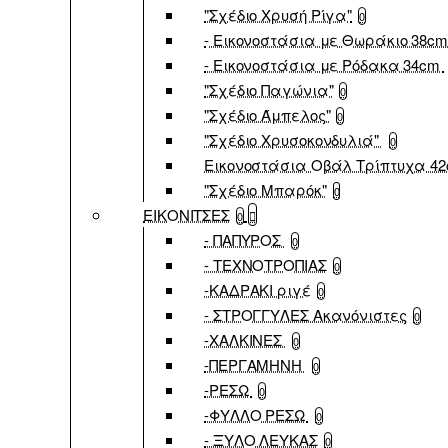
"Σχέδιο Χρυσή Ρίγα"
0
- Εικονοστάσια με Θωράκιο 38c
- Εικονοστάσια με Ρόδακα 34cm
"Σχέδιο Παγώνια"
0
"Σχέδιο Άμπελος"
0
"Σχέδιο Χρυσοκονδυλιά"
0
Εικονοστάσια Οβάλ Τρίπτυχα 4
"Σχέδιο Μπαρόκ"
0
ΕΙΚΟΝΙΤΣΕΣ
0
- ΠΑΠΥΡΟΣ
0
- ΤΕΧΝΟΤΡΟΠΙΑΣ
0
-ΚΑΔΡΑΚΙ ριγέ
0
- ΣΤΡΟΓΓΥΛΕΣ Ακανόνιστες
0
-ΧΑΛΚΙΝΕΣ
0
-ΠΕΡΓΑΜΗΝΗ
0
-ΡΕΣΩ
0
-ΦΥΛΛΟ ΡΕΣΩ
0
- ΞΥΛΟ ΛΕΥΚΑΣ
0