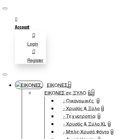
Account
Login
Register
ΕΙΚΟΝΕΣ
ΕΙΚΟΝΕΣ σε ΞΥΛΟ
0
- Οικονομικές
0
- Χρυσός & Ξύλο
0
- Τεχνοτροπία
0
- Χρυσός & Ξύλο XL
0
- Μπλε-Χρυσό Φόντο
0