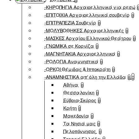
-ΚΗΡΟΠΗΓΙΑ Αρχαιοελληνικά για ρεσώ
-ΕΠΙΤΟΙΧΙΑ Αρχαιοελληνικά σουβενίρ
0
-ΕΠΙΤΡΑΠΕΖΙΑ Σουβενίρ
0
-ΜΟΛΥΒΟΘΗΚΕΣ Αρχαιοελληνικές
0
-ΜΑΣΚΕΣ Αρχαίου Ελληνικού Θεάτρου
0
-ΓΝΩΜΙΚΑ σε Κορνίζα
0
-ΜΑΓΝΗΤΑΚΙΑ Αρχαιοελληνικά
0
-ΡΟΛΟΓΙΑ Αναμνηστικά
0
-ΟΡΚΟΙ Θέμιδας & Ιπποκράτη
0
-ΑΝΑΜΝΗΣΤΙΚΑ απ' όλη την Ελλάδα
0
Αθήνα
0
Θεσσαλονίκη
0
Εύβοια-Σκύρος
0
Κρήτη
0
Μακεδονία
0
Τα Νησιά μας
0
Πελοπόννησος
0
Στερεά Ελλάδα