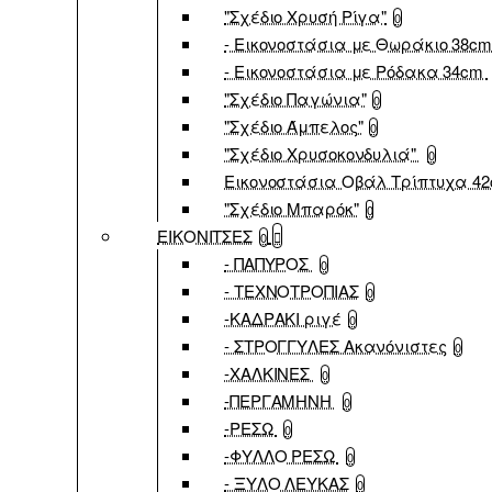
"Σχέδιο Χρυσή Ρίγα"
0
- Εικονοστάσια με Θωράκιο 38c
- Εικονοστάσια με Ρόδακα 34cm
"Σχέδιο Παγώνια"
0
"Σχέδιο Άμπελος"
0
"Σχέδιο Χρυσοκονδυλιά"
0
Εικονοστάσια Οβάλ Τρίπτυχα 4
"Σχέδιο Μπαρόκ"
0
ΕΙΚΟΝΙΤΣΕΣ
0
- ΠΑΠΥΡΟΣ
0
- ΤΕΧΝΟΤΡΟΠΙΑΣ
0
-ΚΑΔΡΑΚΙ ριγέ
0
- ΣΤΡΟΓΓΥΛΕΣ Ακανόνιστες
0
-ΧΑΛΚΙΝΕΣ
0
-ΠΕΡΓΑΜΗΝΗ
0
-ΡΕΣΩ
0
-ΦΥΛΛΟ ΡΕΣΩ
0
- ΞΥΛΟ ΛΕΥΚΑΣ
0