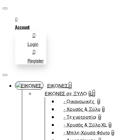
Account
Login
Register
ΕΙΚΟΝΕΣ
ΕΙΚΟΝΕΣ σε ΞΥΛΟ
0
- Οικονομικές
0
- Χρυσός & Ξύλο
0
- Τεχνοτροπία
0
- Χρυσός & Ξύλο XL
0
- Μπλε-Χρυσό Φόντο
0