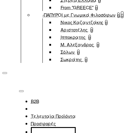
0
From "GREECE"
0
-ΠΑΠΥΡΟΙ με Γνωμικά Φιλοσόφων
0
Νικος Καζαντζάκης
0
Αριστοτέλης
0
Ιπποκρατης
0
Μ. Αλεξανδρος
0
Σόλων
0
Σωκράτης
0
B2B
Τελευταία Προϊόντα
Προσφορές