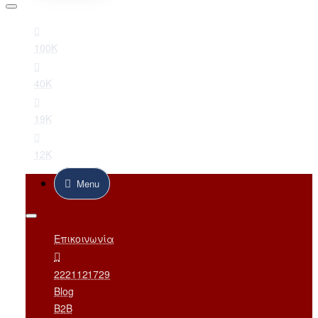
100K
40K
19K
12K
Menu
Επικοινωνία
2221121729
Blog
B2B