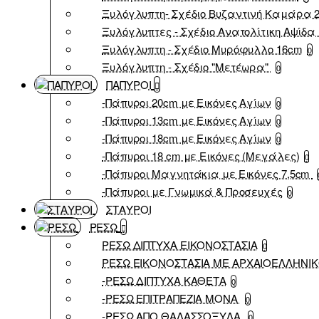
Ξυλόγλυπτη- Σχέδιο Βυζαντινή Καμάρα 
Ξυλόγλυπτες - Σχέδιο Ανατολίτικη Αψίδα 
Ξυλόγλυπτη - Σχέδιο Μυρόφυλλο 16cm
0
Ξυλόγλυπτη - Σχέδιο "Μετέωρα"
0
ΠΑΠΥΡΟΙ
-Πάπυροι 20cm με Εικόνες Αγίων
0
-Πάπυροι 13cm με Εικόνες Αγίων
0
-Πάπυροι 18cm με Εικόνες Αγίων
0
-Πάπυροι 18 cm με Εικόνες (Μεγάλες)
0
-Πάπυροι Μαγνητάκια με Εικόνες 7,5cm
-Πάπυροι με Γνωμικά & Προσευχές
0
ΣΤΑΥΡΟΙ
ΡΕΣΩ
ΡΕΣΩ ΔΙΠΤΥΧΑ ΕΙΚΟΝΟΣΤΑΣΙΑ
0
ΡΕΣΩ ΕΙΚΟΝΟΣΤΑΣΙΑ ΜΕ ΑΡΧΑΙΟΕΛΛΗΝΙ
-ΡΕΣΩ ΔΙΠΤΥΧΑ ΚΑΘΕΤΑ
0
-ΡΕΣΩ ΕΠΙΤΡΑΠΕΖΙΑ ΜΟΝΑ
0
-ΡΕΣΩ ΑΠΟ ΘΑΛΑΣΣΟΞΥΛΑ
0