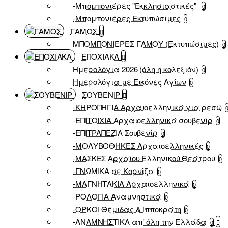
-Μπομπονιέρες "Εκκλησιαστικές"
0
-Μπομπονιέρες Εκτυπώσιμες
0
ΓΑΜΟΣ
ΜΠΟΜΠΟΝΙΕΡΕΣ ΓΑΜΟΥ (Εκτυπώσιμες)
0
ΕΠΟΧΙΑΚΑ
Ημερολόγια 2026 (όλη η κολεξιόν)
0
Ημερολόγια με Εικόνες Αγίων
0
ΣΟΥΒΕΝΙΡ
-ΚΗΡΟΠΗΓΙΑ Αρχαιοελληνικά για ρεσώ
-ΕΠΙΤΟΙΧΙΑ Αρχαιοελληνικά σουβενίρ
0
-ΕΠΙΤΡΑΠΕΖΙΑ Σουβενίρ
0
-ΜΟΛΥΒΟΘΗΚΕΣ Αρχαιοελληνικές
0
-ΜΑΣΚΕΣ Αρχαίου Ελληνικού Θεάτρου
0
-ΓΝΩΜΙΚΑ σε Κορνίζα
0
-ΜΑΓΝΗΤΑΚΙΑ Αρχαιοελληνικά
0
-ΡΟΛΟΓΙΑ Αναμνηστικά
0
-ΟΡΚΟΙ Θέμιδας & Ιπποκράτη
0
-ΑΝΑΜΝΗΣΤΙΚΑ απ' όλη την Ελλάδα
0