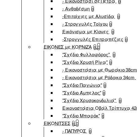
- Εικονοστάσι σε Πέτρα
0
- Ανθοδέσμη
0
-Επιτοίχιες με Αλυσίδα
0
- Στρογγυλές Τοίχου
0
Εικόνισμα με Κίονες
0
-Στρογγυλές Επιτραπέζιες
0
ΕΙΚΟΝΕΣ με ΚΟΡΝΙΖΑ
0
"Σχέδιο Φυλλοφόρος"
0
"Σχέδιο Χρυσή Ρίγα"
0
- Εικονοστάσια με Θωράκιο 38c
- Εικονοστάσια με Ρόδακα 34cm
"Σχέδιο Παγώνια"
0
"Σχέδιο Άμπελος"
0
"Σχέδιο Χρυσοκονδυλιά"
0
Εικονοστάσια Οβάλ Τρίπτυχα 4
"Σχέδιο Μπαρόκ"
0
ΕΙΚΟΝΙΤΣΕΣ
0
- ΠΑΠΥΡΟΣ
0