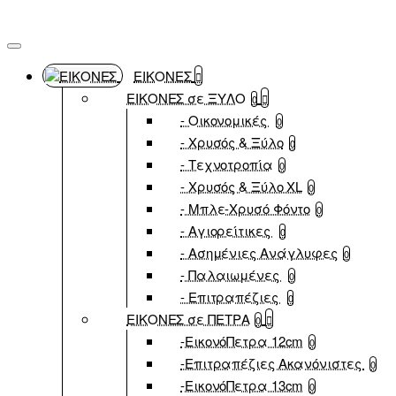
ΕΙΚΟΝΕΣ
ΕΙΚΟΝΕΣ σε ΞΥΛΟ
0
- Οικονομικές
0
- Χρυσός & Ξύλο
0
- Τεχνοτροπία
0
- Χρυσός & Ξύλο XL
0
- Μπλε-Χρυσό Φόντο
0
- Αγιορείτικες
0
- Ασημένιες Ανάγλυφες
0
- Παλαιωμένες
0
- Επιτραπέζιες
0
ΕΙΚΟΝΕΣ σε ΠΕΤΡΑ
0
-ΕικονόΠετρα 12cm
0
-Επιτραπέζιες Ακανόνιστες
0
-ΕικονόΠετρα 13cm
0