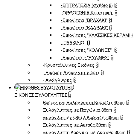
-ΕΠΙΤΡΑΠΕΖΙΑ (σχέδιο β)
0
-ΟΡΘΟΓΩΝΙΑ Κεραμική
0
-Εικονίτσα "ΒΡΑΧΑΚΙ"
0
-Εικονίτσα "ΚΑΔΡΑΚΙ"
0
-Εικονίτσες "ΚΛΑΣΣΙΚΕΣ ΚΕΡΑΜΙΚ
- ΠΛΑΚΙΔΙΟ
0
-Εικονίτσες "ΚΟΛΩΝΕΣ"
0
-Εικονίτσες "ΞΥΛΙΝΕΣ"
0
-Κρυστάλλινες Εικόνες
0
- Εικόνες Αγίων για δώρα
0
- Ανάγλυφες
0
ΕΙΚΟΝΕΣ ΞΥΛΟΓΛΥΠΤΕΣ
Βυζαντινή Ξυλόγλυπτη Κορνίζα 40cm
0
Ξυλόγλυπτες με Παγώνια 38cm
0
Ξυλόγλυπτες Οβάλ Κορνίζες 39cm
0
Ξυλόγλυπτες με Αετούς 39cm
0
Ξυλόγλυπτη Κορνίζα με Άκανθο 30cm
0