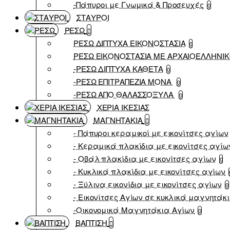
-Πάπυροι με Γνωμικά & Προσευχές
0
ΣΤΑΥΡΟΙ
ΡΕΣΩ
ΡΕΣΩ ΔΙΠΤΥΧΑ ΕΙΚΟΝΟΣΤΑΣΙΑ
0
ΡΕΣΩ ΕΙΚΟΝΟΣΤΑΣΙΑ ΜΕ ΑΡΧΑΙΟΕΛΛΗΝΙ
-ΡΕΣΩ ΔΙΠΤΥΧΑ ΚΑΘΕΤΑ
0
-ΡΕΣΩ ΕΠΙΤΡΑΠΕΖΙΑ ΜΟΝΑ
0
-ΡΕΣΩ ΑΠΟ ΘΑΛΑΣΣΟΞΥΛΑ
0
ΧΕΡΙΑ ΙΚΕΣΙΑΣ
ΜΑΓΝΗΤΑΚΙΑ
- Πάπυροι κεραμικοί με εικονίτσες αγίων
- Κεραμικά πλακίδια με εικονίτσες αγίω
- Οβάλ πλακίδια με εικονίτσες αγίων
0
- Κυκλικά πλακίδια με εικονίτσες αγίων
- Ξύλινα εικονίδια με εικονίτσες αγίων
0
- Εικονίτσες Αγίων σε κυκλικά μαγνητάκ
-Οικονομικά Μαγνητάκια Αγίων
0
ΒΑΠΤΙΣΗ