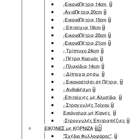
-ΕικονόΠετρα 14cm
0
-ΑγιόΠετρα 20cm
0
-ΕικονόΠετρα 15cm
0
- Επιτοίχια 19cm
0
-ΕικονόΠέτρα 20cm
0
-ΕικονόΠέτρα 21cm
0
- Τρίπτυχο 24cm
0
- Πέτρα Κορμός
0
- Πλακίδια 14cm
0
- Δίπτυχα ρεσω
0
- Εικονοστάσι σε Πέτρα
0
- Ανθοδέσμη
0
-Επιτοίχιες με Αλυσίδα
0
- Στρογγυλές Τοίχου
0
Εικόνισμα με Κίονες
0
-Στρογγυλές Επιτραπέζιες
0
ΕΙΚΟΝΕΣ με ΚΟΡΝΙΖΑ
0
"Σχέδιο Φυλλοφόρος"
0