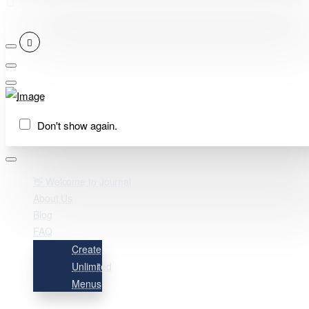
Don't show again.
👋 Welcome to Journal
About Us
Blog
FAQ
Create
Unlimited
Menus