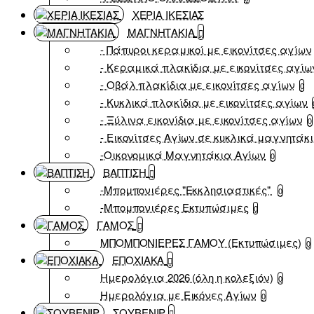
ΧΕΡΙΑ ΙΚΕΣΙΑΣ
ΜΑΓΝΗΤΑΚΙΑ
- Πάπυροι κεραμικοί με εικονίτσες αγίων
- Κεραμικά πλακίδια με εικονίτσες αγίω
- Οβάλ πλακίδια με εικονίτσες αγίων
0
- Κυκλικά πλακίδια με εικονίτσες αγίων
- Ξύλινα εικονίδια με εικονίτσες αγίων
0
- Εικονίτσες Αγίων σε κυκλικά μαγνητάκ
-Οικονομικά Μαγνητάκια Αγίων
0
ΒΑΠΤΙΣΗ
-Μπομπονιέρες "Εκκλησιαστικές"
0
-Μπομπονιέρες Εκτυπώσιμες
0
ΓΑΜΟΣ
ΜΠΟΜΠΟΝΙΕΡΕΣ ΓΑΜΟΥ (Εκτυπώσιμες)
0
ΕΠΟΧΙΑΚΑ
Ημερολόγια 2026 (όλη η κολεξιόν)
0
Ημερολόγια με Εικόνες Αγίων
0
ΣΟΥΒΕΝΙΡ