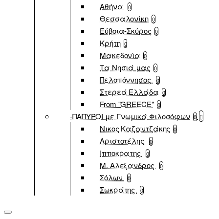
Αθήνα
0
Θεσσαλονίκη
0
Εύβοια-Σκύρος
0
Κρήτη
0
Μακεδονία
0
Τα Νησιά μας
0
Πελοπόννησος
0
Στερεά Ελλάδα
0
From "GREECE"
0
-ΠΑΠΥΡΟΙ με Γνωμικά Φιλοσόφων
0
Νικος Καζαντζάκης
0
Αριστοτέλης
0
Ιπποκρατης
0
Μ. Αλεξανδρος
0
Σόλων
0
Σωκράτης
0