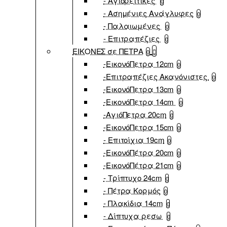
- Αγιορείτικες
0
- Ασημένιες Ανάγλυφες
0
- Παλαιωμένες
0
- Επιτραπέζιες
0
ΕΙΚΟΝΕΣ σε ΠΕΤΡΑ
0
-ΕικονόΠετρα 12cm
0
-Επιτραπέζιες Ακανόνιστες
0
-ΕικονόΠετρα 13cm
0
-ΕικονόΠετρα 14cm
0
-ΑγιόΠετρα 20cm
0
-ΕικονόΠετρα 15cm
0
- Επιτοίχια 19cm
0
-ΕικονόΠέτρα 20cm
0
-ΕικονόΠέτρα 21cm
0
- Τρίπτυχο 24cm
0
- Πέτρα Κορμός
0
- Πλακίδια 14cm
0
- Δίπτυχα ρεσω
0