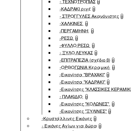
- ΤΕΧΝΟΤΡΟΠΙΑΣ
0
-ΚΑΔΡΑΚΙ ριγέ
0
- ΣΤΡΟΓΓΥΛΕΣ Ακανόνιστες
0
-ΧΑΛΚΙΝΕΣ
0
-ΠΕΡΓΑΜΗΝΗ
0
-ΡΕΣΩ
0
-ΦΥΛΛΟ ΡΕΣΩ
0
- ΞΥΛΟ ΛΕΥΚΑΣ
0
-ΕΠΙΤΡΑΠΕΖΙΑ (σχέδιο β)
0
-ΟΡΘΟΓΩΝΙΑ Κεραμική
0
-Εικονίτσα "ΒΡΑΧΑΚΙ"
0
-Εικονίτσα "ΚΑΔΡΑΚΙ"
0
-Εικονίτσες "ΚΛΑΣΣΙΚΕΣ ΚΕΡΑΜΙΚ
- ΠΛΑΚΙΔΙΟ
0
-Εικονίτσες "ΚΟΛΩΝΕΣ"
0
-Εικονίτσες "ΞΥΛΙΝΕΣ"
0
-Κρυστάλλινες Εικόνες
0
- Εικόνες Αγίων για δώρα
0