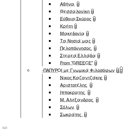
Αθήνα
0
Θεσσαλονίκη
0
Εύβοια-Σκύρος
0
Κρήτη
0
Μακεδονία
0
Τα Νησιά μας
0
Πελοπόννησος
0
Στερεά Ελλάδα
0
From "GREECE"
0
-ΠΑΠΥΡΟΙ με Γνωμικά Φιλοσόφων
0
Νικος Καζαντζάκης
0
Αριστοτέλης
0
Ιπποκρατης
0
Μ. Αλεξανδρος
0
Σόλων
0
Σωκράτης
0