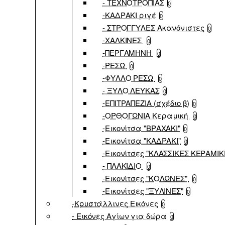
- ΤΕΧΝΟΤΡΟΠΙΑΣ
0
-ΚΑΔΡΑΚΙ ριγέ
0
- ΣΤΡΟΓΓΥΛΕΣ Ακανόνιστες
0
-ΧΑΛΚΙΝΕΣ
0
-ΠΕΡΓΑΜΗΝΗ
0
-ΡΕΣΩ
0
-ΦΥΛΛΟ ΡΕΣΩ
0
- ΞΥΛΟ ΛΕΥΚΑΣ
0
-ΕΠΙΤΡΑΠΕΖΙΑ (σχέδιο β)
0
-ΟΡΘΟΓΩΝΙΑ Κεραμική
0
-Εικονίτσα "ΒΡΑΧΑΚΙ"
0
-Εικονίτσα "ΚΑΔΡΑΚΙ"
0
-Εικονίτσες "ΚΛΑΣΣΙΚΕΣ ΚΕΡΑΜΙΚ
- ΠΛΑΚΙΔΙΟ
0
-Εικονίτσες "ΚΟΛΩΝΕΣ"
0
-Εικονίτσες "ΞΥΛΙΝΕΣ"
0
-Κρυστάλλινες Εικόνες
0
- Εικόνες Αγίων για δώρα
0