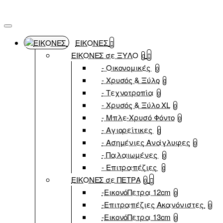
ΕΙΚΟΝΕΣ
ΕΙΚΟΝΕΣ σε ΞΥΛΟ
0
- Οικονομικές
0
- Χρυσός & Ξύλο
0
- Τεχνοτροπία
0
- Χρυσός & Ξύλο XL
0
- Μπλε-Χρυσό Φόντο
0
- Αγιορείτικες
0
- Ασημένιες Ανάγλυφες
0
- Παλαιωμένες
0
- Επιτραπέζιες
0
ΕΙΚΟΝΕΣ σε ΠΕΤΡΑ
0
-ΕικονόΠετρα 12cm
0
-Επιτραπέζιες Ακανόνιστες
0
-ΕικονόΠετρα 13cm
0