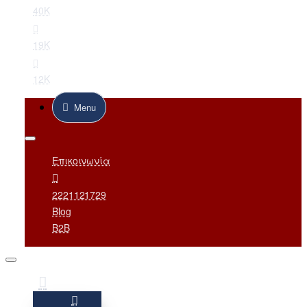
40K
19K
12K
Menu
Επικοινωνία
2221121729
Blog
B2B