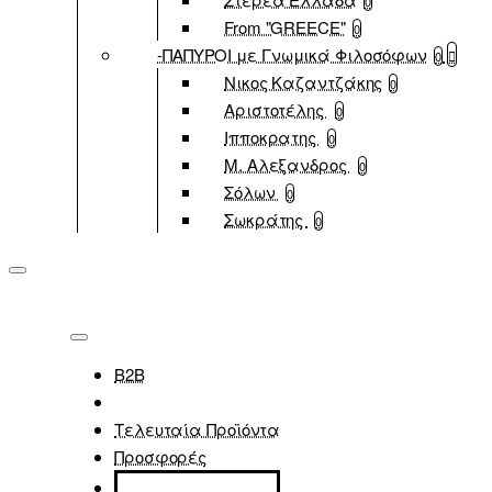
0
From "GREECE"
0
-ΠΑΠΥΡΟΙ με Γνωμικά Φιλοσόφων
0
Νικος Καζαντζάκης
0
Αριστοτέλης
0
Ιπποκρατης
0
Μ. Αλεξανδρος
0
Σόλων
0
Σωκράτης
0
B2B
Τελευταία Προϊόντα
Προσφορές