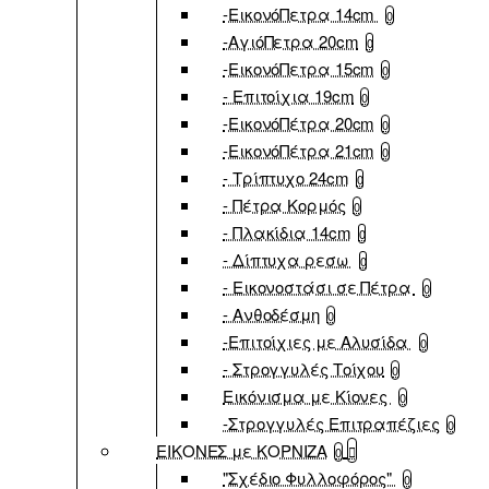
-ΕικονόΠετρα 14cm
0
-ΑγιόΠετρα 20cm
0
-ΕικονόΠετρα 15cm
0
- Επιτοίχια 19cm
0
-ΕικονόΠέτρα 20cm
0
-ΕικονόΠέτρα 21cm
0
- Τρίπτυχο 24cm
0
- Πέτρα Κορμός
0
- Πλακίδια 14cm
0
- Δίπτυχα ρεσω
0
- Εικονοστάσι σε Πέτρα
0
- Ανθοδέσμη
0
-Επιτοίχιες με Αλυσίδα
0
- Στρογγυλές Τοίχου
0
Εικόνισμα με Κίονες
0
-Στρογγυλές Επιτραπέζιες
0
ΕΙΚΟΝΕΣ με ΚΟΡΝΙΖΑ
0
"Σχέδιο Φυλλοφόρος"
0