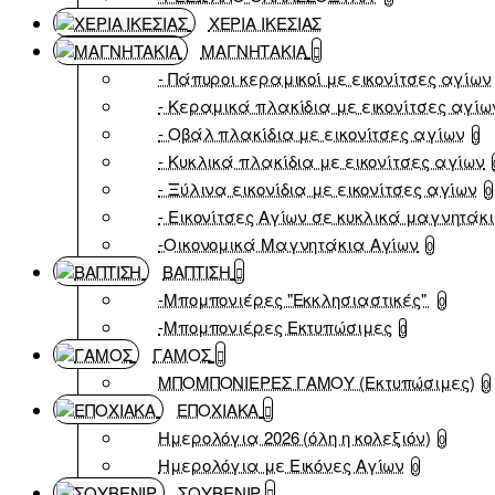
ΧΕΡΙΑ ΙΚΕΣΙΑΣ
ΜΑΓΝΗΤΑΚΙΑ
- Πάπυροι κεραμικοί με εικονίτσες αγίων
- Κεραμικά πλακίδια με εικονίτσες αγίω
- Οβάλ πλακίδια με εικονίτσες αγίων
0
- Κυκλικά πλακίδια με εικονίτσες αγίων
- Ξύλινα εικονίδια με εικονίτσες αγίων
0
- Εικονίτσες Αγίων σε κυκλικά μαγνητάκ
-Οικονομικά Μαγνητάκια Αγίων
0
ΒΑΠΤΙΣΗ
-Μπομπονιέρες "Εκκλησιαστικές"
0
-Μπομπονιέρες Εκτυπώσιμες
0
ΓΑΜΟΣ
ΜΠΟΜΠΟΝΙΕΡΕΣ ΓΑΜΟΥ (Εκτυπώσιμες)
0
ΕΠΟΧΙΑΚΑ
Ημερολόγια 2026 (όλη η κολεξιόν)
0
Ημερολόγια με Εικόνες Αγίων
0
ΣΟΥΒΕΝΙΡ