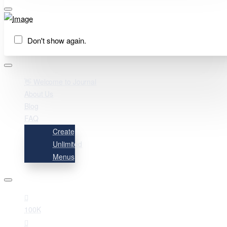
Don't show again.
👋 Welcome to Journal
About Us
Blog
FAQ
Create
Unlimited
Menus
100K