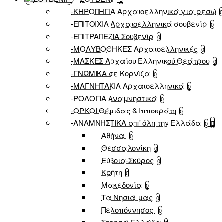
-ΚΗΡΟΠΗΓΙΑ Αρχαιοελληνικά για ρεσώ
-ΕΠΙΤΟΙΧΙΑ Αρχαιοελληνικά σουβενίρ
0
-ΕΠΙΤΡΑΠΕΖΙΑ Σουβενίρ
0
-ΜΟΛΥΒΟΘΗΚΕΣ Αρχαιοελληνικές
0
-ΜΑΣΚΕΣ Αρχαίου Ελληνικού Θεάτρου
0
-ΓΝΩΜΙΚΑ σε Κορνίζα
0
-ΜΑΓΝΗΤΑΚΙΑ Αρχαιοελληνικά
0
-ΡΟΛΟΓΙΑ Αναμνηστικά
0
-ΟΡΚΟΙ Θέμιδας & Ιπποκράτη
0
-ΑΝΑΜΝΗΣΤΙΚΑ απ' όλη την Ελλάδα
0
Αθήνα
0
Θεσσαλονίκη
0
Εύβοια-Σκύρος
0
Κρήτη
0
Μακεδονία
0
Τα Νησιά μας
0
Πελοπόννησος
0
Στερεά Ελλάδα