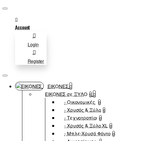
Account
Login
Register
ΕΙΚΟΝΕΣ
ΕΙΚΟΝΕΣ σε ΞΥΛΟ
0
- Οικονομικές
0
- Χρυσός & Ξύλο
0
- Τεχνοτροπία
0
- Χρυσός & Ξύλο XL
0
- Μπλε-Χρυσό Φόντο
0