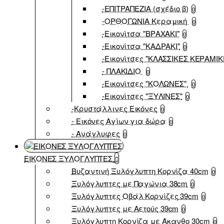
-ΕΠΙΤΡΑΠΕΖΙΑ (σχέδιο β)
0
-ΟΡΘΟΓΩΝΙΑ Κεραμική
0
-Εικονίτσα "ΒΡΑΧΑΚΙ"
0
-Εικονίτσα "ΚΑΔΡΑΚΙ"
0
-Εικονίτσες "ΚΛΑΣΣΙΚΕΣ ΚΕΡΑΜΙΚ
- ΠΛΑΚΙΔΙΟ
0
-Εικονίτσες "ΚΟΛΩΝΕΣ"
0
-Εικονίτσες "ΞΥΛΙΝΕΣ"
0
-Κρυστάλλινες Εικόνες
0
- Εικόνες Αγίων για δώρα
0
- Ανάγλυφες
0
ΕΙΚΟΝΕΣ ΞΥΛΟΓΛΥΠΤΕΣ
Βυζαντινή Ξυλόγλυπτη Κορνίζα 40cm
0
Ξυλόγλυπτες με Παγώνια 38cm
0
Ξυλόγλυπτες Οβάλ Κορνίζες 39cm
0
Ξυλόγλυπτες με Αετούς 39cm
0
Ξυλόγλυπτη Κορνίζα με Άκανθο 30cm
0