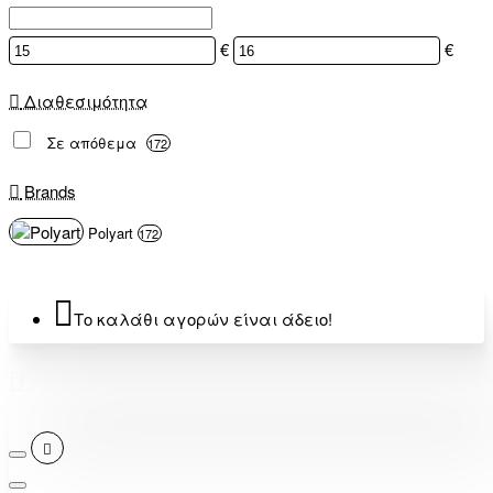
€
€
Διαθεσιμότητα
Σε απόθεμα
172
Brands
Polyart
172
Το καλάθι αγορών είναι άδειο!