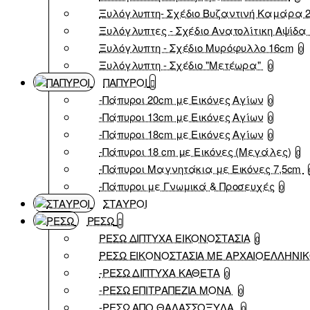
Ξυλόγλυπτη- Σχέδιο Βυζαντινή Καμάρα 
Ξυλόγλυπτες - Σχέδιο Ανατολίτικη Αψίδα 
Ξυλόγλυπτη - Σχέδιο Μυρόφυλλο 16cm
0
Ξυλόγλυπτη - Σχέδιο "Μετέωρα"
0
ΠΑΠΥΡΟΙ
-Πάπυροι 20cm με Εικόνες Αγίων
0
-Πάπυροι 13cm με Εικόνες Αγίων
0
-Πάπυροι 18cm με Εικόνες Αγίων
0
-Πάπυροι 18 cm με Εικόνες (Μεγάλες)
0
-Πάπυροι Μαγνητάκια με Εικόνες 7,5cm
-Πάπυροι με Γνωμικά & Προσευχές
0
ΣΤΑΥΡΟΙ
ΡΕΣΩ
ΡΕΣΩ ΔΙΠΤΥΧΑ ΕΙΚΟΝΟΣΤΑΣΙΑ
0
ΡΕΣΩ ΕΙΚΟΝΟΣΤΑΣΙΑ ΜΕ ΑΡΧΑΙΟΕΛΛΗΝΙ
-ΡΕΣΩ ΔΙΠΤΥΧΑ ΚΑΘΕΤΑ
0
-ΡΕΣΩ ΕΠΙΤΡΑΠΕΖΙΑ ΜΟΝΑ
0
-ΡΕΣΩ ΑΠΟ ΘΑΛΑΣΣΟΞΥΛΑ
0