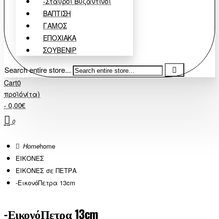
-Σταυροί Βυζαντινοί
ΒΑΠΤΙΣΗ
ΓΑΜΟΣ
ΕΠΟΧΙΑΚΑ
ΣΟΥΒΕΝΙΡ
Search entire store...
Cart
0
προϊόν(τα)
- 0,00€
0
home
ΕΙΚΟΝΕΣ
ΕΙΚΟΝΕΣ σε ΠΕΤΡΑ
-ΕικονόΠετρα 13cm
-ΕικονόΠετρα 13cm