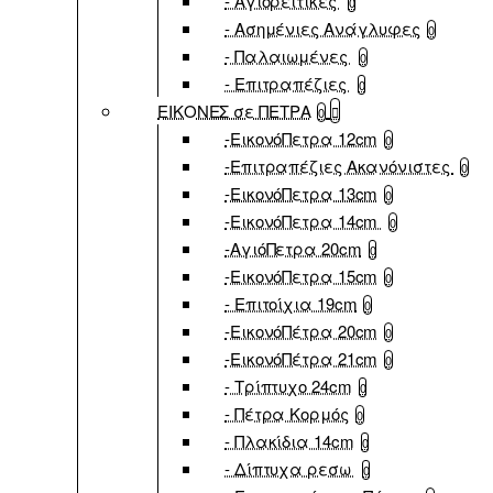
- Αγιορείτικες
0
- Ασημένιες Ανάγλυφες
0
- Παλαιωμένες
0
- Επιτραπέζιες
0
ΕΙΚΟΝΕΣ σε ΠΕΤΡΑ
0
-ΕικονόΠετρα 12cm
0
-Επιτραπέζιες Ακανόνιστες
0
-ΕικονόΠετρα 13cm
0
-ΕικονόΠετρα 14cm
0
-ΑγιόΠετρα 20cm
0
-ΕικονόΠετρα 15cm
0
- Επιτοίχια 19cm
0
-ΕικονόΠέτρα 20cm
0
-ΕικονόΠέτρα 21cm
0
- Τρίπτυχο 24cm
0
- Πέτρα Κορμός
0
- Πλακίδια 14cm
0
- Δίπτυχα ρεσω
0