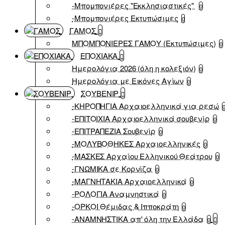
-Μπομπονιέρες "Εκκλησιαστικές"
0
-Μπομπονιέρες Εκτυπώσιμες
0
ΓΑΜΟΣ
ΜΠΟΜΠΟΝΙΕΡΕΣ ΓΑΜΟΥ (Εκτυπώσιμες)
0
ΕΠΟΧΙΑΚΑ
Ημερολόγια 2026 (όλη η κολεξιόν)
0
Ημερολόγια με Εικόνες Αγίων
0
ΣΟΥΒΕΝΙΡ
-ΚΗΡΟΠΗΓΙΑ Αρχαιοελληνικά για ρεσώ
-ΕΠΙΤΟΙΧΙΑ Αρχαιοελληνικά σουβενίρ
0
-ΕΠΙΤΡΑΠΕΖΙΑ Σουβενίρ
0
-ΜΟΛΥΒΟΘΗΚΕΣ Αρχαιοελληνικές
0
-ΜΑΣΚΕΣ Αρχαίου Ελληνικού Θεάτρου
0
-ΓΝΩΜΙΚΑ σε Κορνίζα
0
-ΜΑΓΝΗΤΑΚΙΑ Αρχαιοελληνικά
0
-ΡΟΛΟΓΙΑ Αναμνηστικά
0
-ΟΡΚΟΙ Θέμιδας & Ιπποκράτη
0
-ΑΝΑΜΝΗΣΤΙΚΑ απ' όλη την Ελλάδα
0