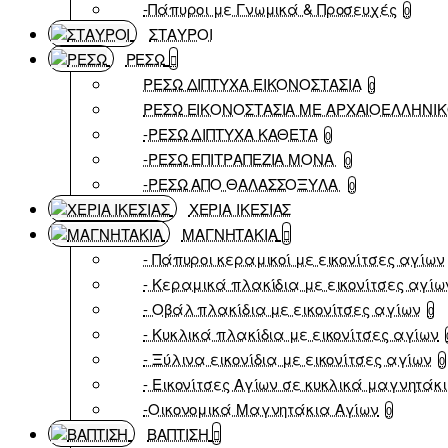
-Πάπυροι με Γνωμικά & Προσευχές
0
ΣΤΑΥΡΟΙ
ΡΕΣΩ
ΡΕΣΩ ΔΙΠΤΥΧΑ ΕΙΚΟΝΟΣΤΑΣΙΑ
0
ΡΕΣΩ ΕΙΚΟΝΟΣΤΑΣΙΑ ΜΕ ΑΡΧΑΙΟΕΛΛΗΝΙ
-ΡΕΣΩ ΔΙΠΤΥΧΑ ΚΑΘΕΤΑ
0
-ΡΕΣΩ ΕΠΙΤΡΑΠΕΖΙΑ ΜΟΝΑ
0
-ΡΕΣΩ ΑΠΟ ΘΑΛΑΣΣΟΞΥΛΑ
0
ΧΕΡΙΑ ΙΚΕΣΙΑΣ
ΜΑΓΝΗΤΑΚΙΑ
- Πάπυροι κεραμικοί με εικονίτσες αγίων
- Κεραμικά πλακίδια με εικονίτσες αγίω
- Οβάλ πλακίδια με εικονίτσες αγίων
0
- Κυκλικά πλακίδια με εικονίτσες αγίων
- Ξύλινα εικονίδια με εικονίτσες αγίων
0
- Εικονίτσες Αγίων σε κυκλικά μαγνητάκ
-Οικονομικά Μαγνητάκια Αγίων
0
ΒΑΠΤΙΣΗ