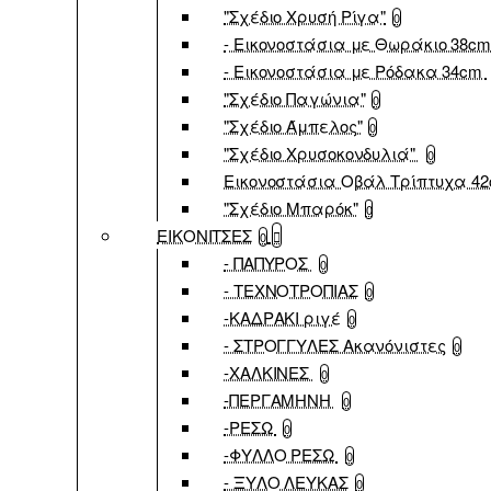
"Σχέδιο Χρυσή Ρίγα"
0
- Εικονοστάσια με Θωράκιο 38c
- Εικονοστάσια με Ρόδακα 34cm
"Σχέδιο Παγώνια"
0
"Σχέδιο Άμπελος"
0
"Σχέδιο Χρυσοκονδυλιά"
0
Εικονοστάσια Οβάλ Τρίπτυχα 4
"Σχέδιο Μπαρόκ"
0
ΕΙΚΟΝΙΤΣΕΣ
0
- ΠΑΠΥΡΟΣ
0
- ΤΕΧΝΟΤΡΟΠΙΑΣ
0
-ΚΑΔΡΑΚΙ ριγέ
0
- ΣΤΡΟΓΓΥΛΕΣ Ακανόνιστες
0
-ΧΑΛΚΙΝΕΣ
0
-ΠΕΡΓΑΜΗΝΗ
0
-ΡΕΣΩ
0
-ΦΥΛΛΟ ΡΕΣΩ
0
- ΞΥΛΟ ΛΕΥΚΑΣ
0