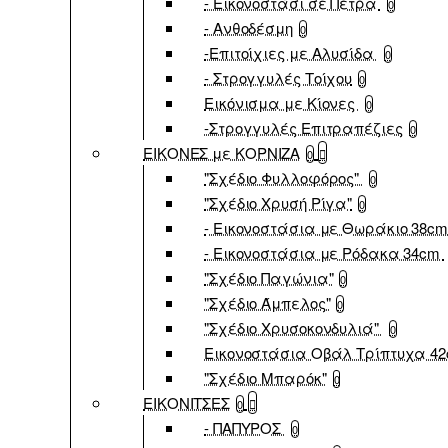
- Εικονοστάσι σε Πέτρα
0
- Ανθοδέσμη
0
-Επιτοίχιες με Αλυσίδα
0
- Στρογγυλές Τοίχου
0
Εικόνισμα με Κίονες
0
-Στρογγυλές Επιτραπέζιες
0
ΕΙΚΟΝΕΣ με ΚΟΡΝΙΖΑ
0
"Σχέδιο Φυλλοφόρος"
0
"Σχέδιο Χρυσή Ρίγα"
0
- Εικονοστάσια με Θωράκιο 38c
- Εικονοστάσια με Ρόδακα 34cm
"Σχέδιο Παγώνια"
0
"Σχέδιο Άμπελος"
0
"Σχέδιο Χρυσοκονδυλιά"
0
Εικονοστάσια Οβάλ Τρίπτυχα 4
"Σχέδιο Μπαρόκ"
0
ΕΙΚΟΝΙΤΣΕΣ
0
- ΠΑΠΥΡΟΣ
0