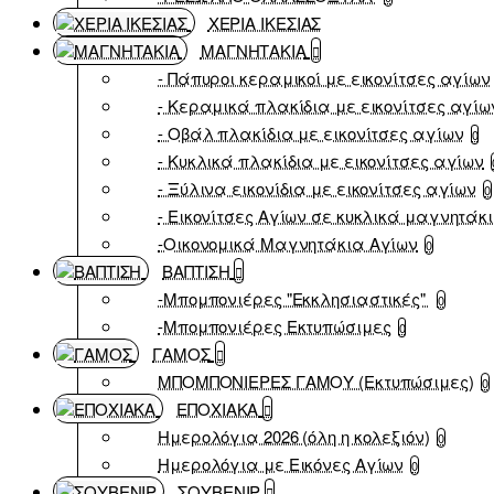
ΧΕΡΙΑ ΙΚΕΣΙΑΣ
ΜΑΓΝΗΤΑΚΙΑ
- Πάπυροι κεραμικοί με εικονίτσες αγίων
- Κεραμικά πλακίδια με εικονίτσες αγίω
- Οβάλ πλακίδια με εικονίτσες αγίων
0
- Κυκλικά πλακίδια με εικονίτσες αγίων
- Ξύλινα εικονίδια με εικονίτσες αγίων
0
- Εικονίτσες Αγίων σε κυκλικά μαγνητάκ
-Οικονομικά Μαγνητάκια Αγίων
0
ΒΑΠΤΙΣΗ
-Μπομπονιέρες "Εκκλησιαστικές"
0
-Μπομπονιέρες Εκτυπώσιμες
0
ΓΑΜΟΣ
ΜΠΟΜΠΟΝΙΕΡΕΣ ΓΑΜΟΥ (Εκτυπώσιμες)
0
ΕΠΟΧΙΑΚΑ
Ημερολόγια 2026 (όλη η κολεξιόν)
0
Ημερολόγια με Εικόνες Αγίων
0
ΣΟΥΒΕΝΙΡ