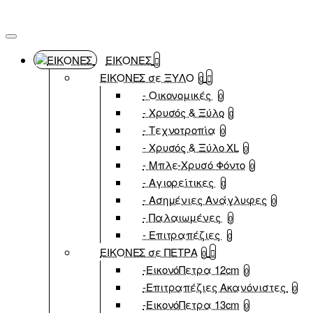
ΕΙΚΟΝΕΣ
ΕΙΚΟΝΕΣ σε ΞΥΛΟ
0
- Οικονομικές
0
- Χρυσός & Ξύλο
0
- Τεχνοτροπία
0
- Χρυσός & Ξύλο XL
0
- Μπλε-Χρυσό Φόντο
0
- Αγιορείτικες
0
- Ασημένιες Ανάγλυφες
0
- Παλαιωμένες
0
- Επιτραπέζιες
0
ΕΙΚΟΝΕΣ σε ΠΕΤΡΑ
0
-ΕικονόΠετρα 12cm
0
-Επιτραπέζιες Ακανόνιστες
0
-ΕικονόΠετρα 13cm
0