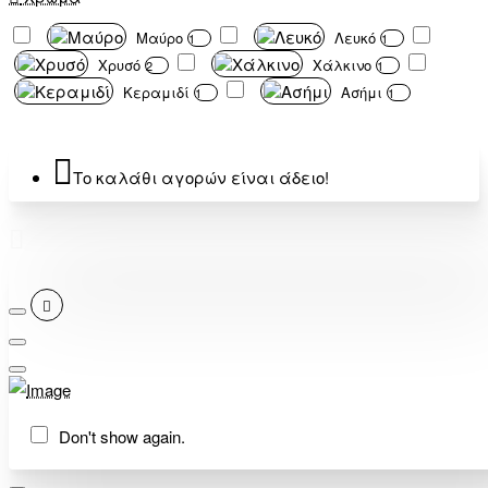
Mαύρο
Λευκό
1
1
Χρυσό
Χάλκινο
2
1
Κεραμιδί
Ασήμι
1
1
Το καλάθι αγορών είναι άδειο!
Don't show again.