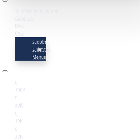
👋 Welcome to Journal
About Us
Blog
FAQ
Create
Unlimited
Menus
100K
40K
19K
12K