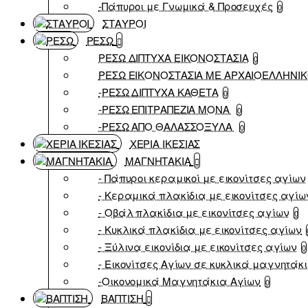
-Πάπυροι με Γνωμικά & Προσευχές
0
ΣΤΑΥΡΟΙ
ΡΕΣΩ
ΡΕΣΩ ΔΙΠΤΥΧΑ ΕΙΚΟΝΟΣΤΑΣΙΑ
0
ΡΕΣΩ ΕΙΚΟΝΟΣΤΑΣΙΑ ΜΕ ΑΡΧΑΙΟΕΛΛΗΝΙ
-ΡΕΣΩ ΔΙΠΤΥΧΑ ΚΑΘΕΤΑ
0
-ΡΕΣΩ ΕΠΙΤΡΑΠΕΖΙΑ ΜΟΝΑ
0
-ΡΕΣΩ ΑΠΟ ΘΑΛΑΣΣΟΞΥΛΑ
0
ΧΕΡΙΑ ΙΚΕΣΙΑΣ
ΜΑΓΝΗΤΑΚΙΑ
- Πάπυροι κεραμικοί με εικονίτσες αγίων
- Κεραμικά πλακίδια με εικονίτσες αγίω
- Οβάλ πλακίδια με εικονίτσες αγίων
0
- Κυκλικά πλακίδια με εικονίτσες αγίων
- Ξύλινα εικονίδια με εικονίτσες αγίων
0
- Εικονίτσες Αγίων σε κυκλικά μαγνητάκ
-Οικονομικά Μαγνητάκια Αγίων
0
ΒΑΠΤΙΣΗ