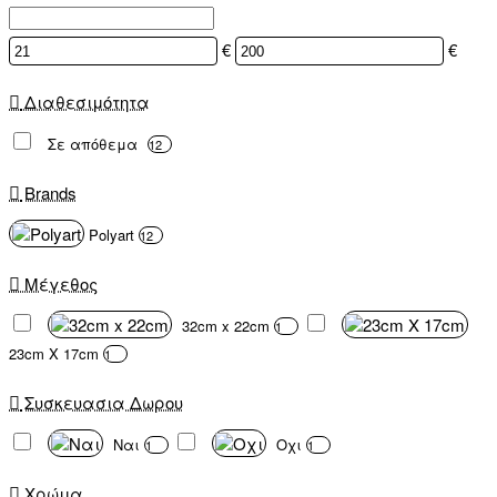
€
€
Διαθεσιμότητα
Σε απόθεμα
12
Brands
Polyart
12
Μέγεθος
32cm x 22cm
1
23cm X 17cm
1
Συσκευασια Δωρου
Ναι
Οχι
1
1
Χρώμα