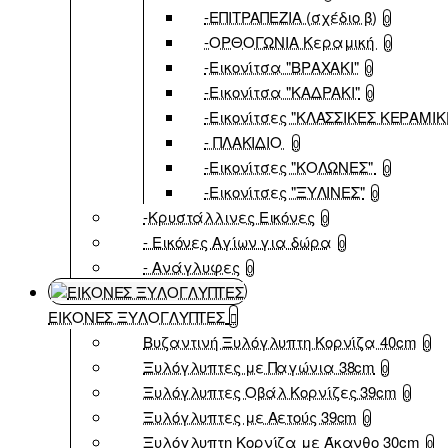
-ΕΠΙΤΡΑΠΕΖΙΑ (σχέδιο β)
0
-ΟΡΘΟΓΩΝΙΑ Κεραμική
0
-Εικονίτσα "ΒΡΑΧΑΚΙ"
0
-Εικονίτσα "ΚΑΔΡΑΚΙ"
0
-Εικονίτσες "ΚΛΑΣΣΙΚΕΣ ΚΕΡΑΜΙΚ
- ΠΛΑΚΙΔΙΟ
0
-Εικονίτσες "ΚΟΛΩΝΕΣ"
0
-Εικονίτσες "ΞΥΛΙΝΕΣ"
0
-Κρυστάλλινες Εικόνες
0
- Εικόνες Αγίων για δώρα
0
- Ανάγλυφες
0
ΕΙΚΟΝΕΣ ΞΥΛΟΓΛΥΠΤΕΣ
Βυζαντινή Ξυλόγλυπτη Κορνίζα 40cm
0
Ξυλόγλυπτες με Παγώνια 38cm
0
Ξυλόγλυπτες Οβάλ Κορνίζες 39cm
0
Ξυλόγλυπτες με Αετούς 39cm
0
Ξυλόγλυπτη Κορνίζα με Άκανθο 30cm
0