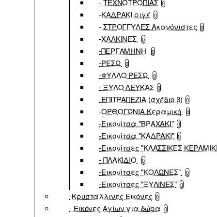
- ΤΕΧΝΟΤΡΟΠΙΑΣ
0
-ΚΑΔΡΑΚΙ ριγέ
0
- ΣΤΡΟΓΓΥΛΕΣ Ακανόνιστες
0
-ΧΑΛΚΙΝΕΣ
0
-ΠΕΡΓΑΜΗΝΗ
0
-ΡΕΣΩ
0
-ΦΥΛΛΟ ΡΕΣΩ
0
- ΞΥΛΟ ΛΕΥΚΑΣ
0
-ΕΠΙΤΡΑΠΕΖΙΑ (σχέδιο β)
0
-ΟΡΘΟΓΩΝΙΑ Κεραμική
0
-Εικονίτσα "ΒΡΑΧΑΚΙ"
0
-Εικονίτσα "ΚΑΔΡΑΚΙ"
0
-Εικονίτσες "ΚΛΑΣΣΙΚΕΣ ΚΕΡΑΜΙΚ
- ΠΛΑΚΙΔΙΟ
0
-Εικονίτσες "ΚΟΛΩΝΕΣ"
0
-Εικονίτσες "ΞΥΛΙΝΕΣ"
0
-Κρυστάλλινες Εικόνες
0
- Εικόνες Αγίων για δώρα
0