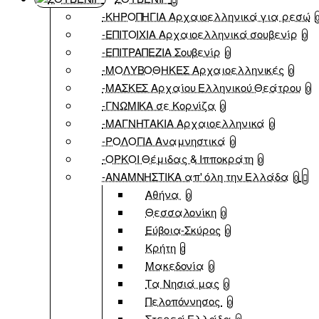
-ΚΗΡΟΠΗΓΙΑ Αρχαιοελληνικά για ρεσώ
-ΕΠΙΤΟΙΧΙΑ Αρχαιοελληνικά σουβενίρ
0
-ΕΠΙΤΡΑΠΕΖΙΑ Σουβενίρ
0
-ΜΟΛΥΒΟΘΗΚΕΣ Αρχαιοελληνικές
0
-ΜΑΣΚΕΣ Αρχαίου Ελληνικού Θεάτρου
0
-ΓΝΩΜΙΚΑ σε Κορνίζα
0
-ΜΑΓΝΗΤΑΚΙΑ Αρχαιοελληνικά
0
-ΡΟΛΟΓΙΑ Αναμνηστικά
0
-ΟΡΚΟΙ Θέμιδας & Ιπποκράτη
0
-ΑΝΑΜΝΗΣΤΙΚΑ απ' όλη την Ελλάδα
0
Αθήνα
0
Θεσσαλονίκη
0
Εύβοια-Σκύρος
0
Κρήτη
0
Μακεδονία
0
Τα Νησιά μας
0
Πελοπόννησος
0
Στερεά Ελλάδα