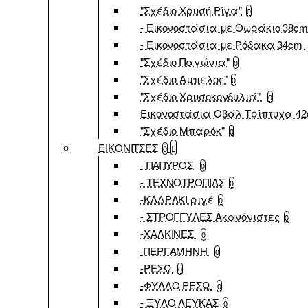
"Σχέδιο Χρυσή Ρίγα"
0
- Εικονοστάσια με Θωράκιο 38c
- Εικονοστάσια με Ρόδακα 34cm
"Σχέδιο Παγώνια"
0
"Σχέδιο Άμπελος"
0
"Σχέδιο Χρυσοκονδυλιά"
0
Εικονοστάσια Οβάλ Τρίπτυχα 4
"Σχέδιο Μπαρόκ"
0
ΕΙΚΟΝΙΤΣΕΣ
0
- ΠΑΠΥΡΟΣ
0
- ΤΕΧΝΟΤΡΟΠΙΑΣ
0
-ΚΑΔΡΑΚΙ ριγέ
0
- ΣΤΡΟΓΓΥΛΕΣ Ακανόνιστες
0
-ΧΑΛΚΙΝΕΣ
0
-ΠΕΡΓΑΜΗΝΗ
0
-ΡΕΣΩ
0
-ΦΥΛΛΟ ΡΕΣΩ
0
- ΞΥΛΟ ΛΕΥΚΑΣ
0