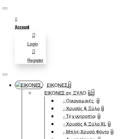
Account
Login
Register
ΕΙΚΟΝΕΣ
ΕΙΚΟΝΕΣ σε ΞΥΛΟ
0
- Οικονομικές
0
- Χρυσός & Ξύλο
0
- Τεχνοτροπία
0
- Χρυσός & Ξύλο XL
0
- Μπλε-Χρυσό Φόντο
0