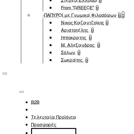
0
From "GREECE"
0
-ΠΑΠΥΡΟΙ με Γνωμικά Φιλοσόφων
0
Νικος Καζαντζάκης
0
Αριστοτέλης
0
Ιπποκρατης
0
Μ. Αλεξανδρος
0
Σόλων
0
Σωκράτης
0
B2B
Τελευταία Προϊόντα
Προσφορές