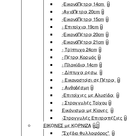
-ΕικονόΠετρα 14cm
0
-ΑγιόΠετρα 20cm
0
-ΕικονόΠετρα 15cm
0
- Επιτοίχια 19cm
0
-ΕικονόΠέτρα 20cm
0
-ΕικονόΠέτρα 21cm
0
- Τρίπτυχο 24cm
0
- Πέτρα Κορμός
0
- Πλακίδια 14cm
0
- Δίπτυχα ρεσω
0
- Εικονοστάσι σε Πέτρα
0
- Ανθοδέσμη
0
-Επιτοίχιες με Αλυσίδα
0
- Στρογγυλές Τοίχου
0
Εικόνισμα με Κίονες
0
-Στρογγυλές Επιτραπέζιες
0
ΕΙΚΟΝΕΣ με ΚΟΡΝΙΖΑ
0
"Σχέδιο Φυλλοφόρος"
0