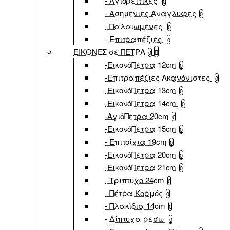
- Αγιορείτικες
0
- Ασημένιες Ανάγλυφες
0
- Παλαιωμένες
0
- Επιτραπέζιες
0
ΕΙΚΟΝΕΣ σε ΠΕΤΡΑ
0
-ΕικονόΠετρα 12cm
0
-Επιτραπέζιες Ακανόνιστες
0
-ΕικονόΠετρα 13cm
0
-ΕικονόΠετρα 14cm
0
-ΑγιόΠετρα 20cm
0
-ΕικονόΠετρα 15cm
0
- Επιτοίχια 19cm
0
-ΕικονόΠέτρα 20cm
0
-ΕικονόΠέτρα 21cm
0
- Τρίπτυχο 24cm
0
- Πέτρα Κορμός
0
- Πλακίδια 14cm
0
- Δίπτυχα ρεσω
0