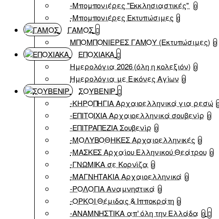
-Μπομπονιέρες "Εκκλησιαστικές"
0
-Μπομπονιέρες Εκτυπώσιμες
0
ΓΑΜΟΣ
ΜΠΟΜΠΟΝΙΕΡΕΣ ΓΑΜΟΥ (Εκτυπώσιμες)
0
ΕΠΟΧΙΑΚΑ
Ημερολόγια 2026 (όλη η κολεξιόν)
0
Ημερολόγια με Εικόνες Αγίων
0
ΣΟΥΒΕΝΙΡ
-ΚΗΡΟΠΗΓΙΑ Αρχαιοελληνικά για ρεσώ
-ΕΠΙΤΟΙΧΙΑ Αρχαιοελληνικά σουβενίρ
0
-ΕΠΙΤΡΑΠΕΖΙΑ Σουβενίρ
0
-ΜΟΛΥΒΟΘΗΚΕΣ Αρχαιοελληνικές
0
-ΜΑΣΚΕΣ Αρχαίου Ελληνικού Θεάτρου
0
-ΓΝΩΜΙΚΑ σε Κορνίζα
0
-ΜΑΓΝΗΤΑΚΙΑ Αρχαιοελληνικά
0
-ΡΟΛΟΓΙΑ Αναμνηστικά
0
-ΟΡΚΟΙ Θέμιδας & Ιπποκράτη
0
-ΑΝΑΜΝΗΣΤΙΚΑ απ' όλη την Ελλάδα
0