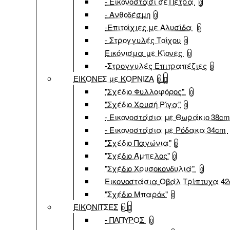
- Εικονοστάσι σε Πέτρα
0
- Ανθοδέσμη
0
-Επιτοίχιες με Αλυσίδα
0
- Στρογγυλές Τοίχου
0
Εικόνισμα με Κίονες
0
-Στρογγυλές Επιτραπέζιες
0
ΕΙΚΟΝΕΣ με ΚΟΡΝΙΖΑ
0
"Σχέδιο Φυλλοφόρος"
0
"Σχέδιο Χρυσή Ρίγα"
0
- Εικονοστάσια με Θωράκιο 38c
- Εικονοστάσια με Ρόδακα 34cm
"Σχέδιο Παγώνια"
0
"Σχέδιο Άμπελος"
0
"Σχέδιο Χρυσοκονδυλιά"
0
Εικονοστάσια Οβάλ Τρίπτυχα 4
"Σχέδιο Μπαρόκ"
0
ΕΙΚΟΝΙΤΣΕΣ
0
- ΠΑΠΥΡΟΣ
0