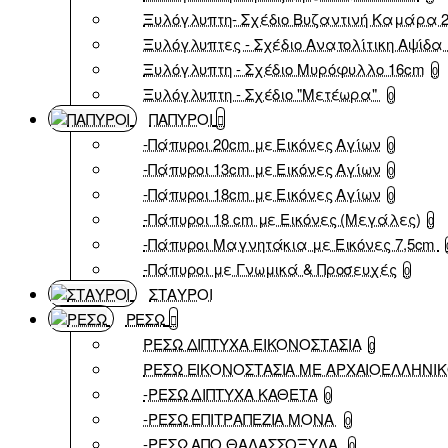
Ξυλόγλυπτη- Σχέδιο Βυζαντινή Καμάρα 
Ξυλόγλυπτες - Σχέδιο Ανατολίτικη Αψίδα 
Ξυλόγλυπτη - Σχέδιο Μυρόφυλλο 16cm
0
Ξυλόγλυπτη - Σχέδιο "Μετέωρα"
0
ΠΑΠΥΡΟΙ
-Πάπυροι 20cm με Εικόνες Αγίων
0
-Πάπυροι 13cm με Εικόνες Αγίων
0
-Πάπυροι 18cm με Εικόνες Αγίων
0
-Πάπυροι 18 cm με Εικόνες (Μεγάλες)
0
-Πάπυροι Μαγνητάκια με Εικόνες 7,5cm
-Πάπυροι με Γνωμικά & Προσευχές
0
ΣΤΑΥΡΟΙ
ΡΕΣΩ
ΡΕΣΩ ΔΙΠΤΥΧΑ ΕΙΚΟΝΟΣΤΑΣΙΑ
0
ΡΕΣΩ ΕΙΚΟΝΟΣΤΑΣΙΑ ΜΕ ΑΡΧΑΙΟΕΛΛΗΝΙ
-ΡΕΣΩ ΔΙΠΤΥΧΑ ΚΑΘΕΤΑ
0
-ΡΕΣΩ ΕΠΙΤΡΑΠΕΖΙΑ ΜΟΝΑ
0
-ΡΕΣΩ ΑΠΟ ΘΑΛΑΣΣΟΞΥΛΑ
0