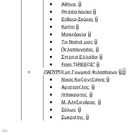
Αθήνα
0
Θεσσαλονίκη
0
Εύβοια-Σκύρος
0
Κρήτη
0
Μακεδονία
0
Τα Νησιά μας
0
Πελοπόννησος
0
Στερεά Ελλάδα
0
From "GREECE"
0
-ΠΑΠΥΡΟΙ με Γνωμικά Φιλοσόφων
0
Νικος Καζαντζάκης
0
Αριστοτέλης
0
Ιπποκρατης
0
Μ. Αλεξανδρος
0
Σόλων
0
Σωκράτης
0