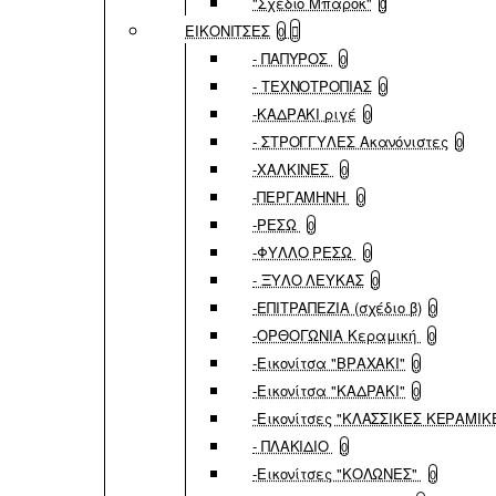
"Σχέδιο Μπαρόκ"
0
ΕΙΚΟΝΙΤΣΕΣ
0
- ΠΑΠΥΡΟΣ
0
- ΤΕΧΝΟΤΡΟΠΙΑΣ
0
-ΚΑΔΡΑΚΙ ριγέ
0
- ΣΤΡΟΓΓΥΛΕΣ Ακανόνιστες
0
-ΧΑΛΚΙΝΕΣ
0
-ΠΕΡΓΑΜΗΝΗ
0
-ΡΕΣΩ
0
-ΦΥΛΛΟ ΡΕΣΩ
0
- ΞΥΛΟ ΛΕΥΚΑΣ
0
-ΕΠΙΤΡΑΠΕΖΙΑ (σχέδιο β)
0
-ΟΡΘΟΓΩΝΙΑ Κεραμική
0
-Εικονίτσα "ΒΡΑΧΑΚΙ"
0
-Εικονίτσα "ΚΑΔΡΑΚΙ"
0
-Εικονίτσες "ΚΛΑΣΣΙΚΕΣ ΚΕΡΑΜΙΚ
- ΠΛΑΚΙΔΙΟ
0
-Εικονίτσες "ΚΟΛΩΝΕΣ"
0