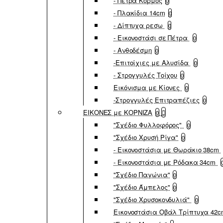
- Πέτρα Κορμός
0
- Πλακίδια 14cm
0
- Δίπτυχα ρεσω
0
- Εικονοστάσι σε Πέτρα
0
- Ανθοδέσμη
0
-Επιτοίχιες με Αλυσίδα
0
- Στρογγυλές Τοίχου
0
Εικόνισμα με Κίονες
0
-Στρογγυλές Επιτραπέζιες
0
ΕΙΚΟΝΕΣ με ΚΟΡΝΙΖΑ
0
"Σχέδιο Φυλλοφόρος"
0
"Σχέδιο Χρυσή Ρίγα"
0
- Εικονοστάσια με Θωράκιο 38cm
- Εικονοστάσια με Ρόδακα 34cm
"Σχέδιο Παγώνια"
0
"Σχέδιο Άμπελος"
0
"Σχέδιο Χρυσοκονδυλιά"
0
Εικονοστάσια Οβάλ Τρίπτυχα 42c