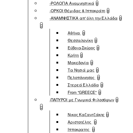
-ΡΟΛΟΓΙΑ Αναμνηστικά
0
-ΟΡΚΟΙ Θέμιδας & Ιπποκράτη
0
-ΑΝΑΜΝΗΣΤΙΚΑ απ' όλη την Ελλάδα
0
Αθήνα
0
Θεσσαλονίκη
0
Εύβοια-Σκύρος
0
Κρήτη
0
Μακεδονία
0
Τα Νησιά μας
0
Πελοπόννησος
0
Στερεά Ελλάδα
0
From "GREECE"
0
-ΠΑΠΥΡΟΙ με Γνωμικά Φιλοσόφων
0
Νικος Καζαντζάκης
0
Αριστοτέλης
0
Ιπποκρατης
0