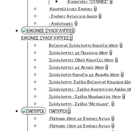
-Εικονίτσες "ΞΥΛΙΝΕΣ"
0
-Κρυστάλλινες Εικόνες
0
- Εικόνες Αγίων για δώρα
0
- Ανάγλυφες
0
ΕΙΚΟΝΕΣ ΞΥΛΟΓΛΥΠΤΕΣ
Βυζαντινή Ξυλόγλυπτη Κορνίζα 40cm
0
Ξυλόγλυπτες με Παγώνια 38cm
0
Ξυλόγλυπτες Οβάλ Κορνίζες 39cm
0
Ξυλόγλυπτες με Αετούς 39cm
0
Ξυλόγλυπτη Κορνίζα με Άκανθο 30cm
0
Ξυλόγλυπτη- Σχέδιο Βυζαντινή Καμάρα 22
Ξυλόγλυπτες - Σχέδιο Ανατολίτικη Αψίδα (2
Ξυλόγλυπτη - Σχέδιο Μυρόφυλλο 16cm
0
Ξυλόγλυπτη - Σχέδιο "Μετέωρα"
0
ΠΑΠΥΡΟΙ
-Πάπυροι 20cm με Εικόνες Αγίων
0
-Πάπυροι 13cm με Εικόνες Αγίων
0