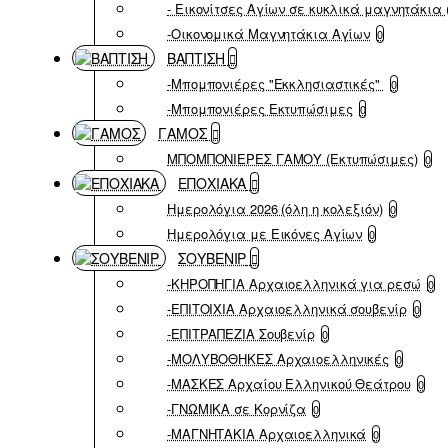
- Εικονίτσες Αγίων σε κυκλικά μαγνητάκια 
-Οικονομικά Μαγνητάκια Αγίων
0
ΒΑΠΤΙΣΗ
-Μπομπονιέρες "Εκκλησιαστικές"
0
-Μπομπονιέρες Εκτυπώσιμες
0
ΓΑΜΟΣ
ΜΠΟΜΠΟΝΙΕΡΕΣ ΓΑΜΟΥ (Εκτυπώσιμες)
0
ΕΠΟΧΙΑΚΑ
Ημερολόγια 2026 (όλη η κολεξιόν)
0
Ημερολόγια με Εικόνες Αγίων
0
ΣΟΥΒΕΝΙΡ
-ΚΗΡΟΠΗΓΙΑ Αρχαιοελληνικά για ρεσώ
0
-ΕΠΙΤΟΙΧΙΑ Αρχαιοελληνικά σουβενίρ
0
-ΕΠΙΤΡΑΠΕΖΙΑ Σουβενίρ
0
-ΜΟΛΥΒΟΘΗΚΕΣ Αρχαιοελληνικές
0
-ΜΑΣΚΕΣ Αρχαίου Ελληνικού Θεάτρου
0
-ΓΝΩΜΙΚΑ σε Κορνίζα
0
-ΜΑΓΝΗΤΑΚΙΑ Αρχαιοελληνικά
0