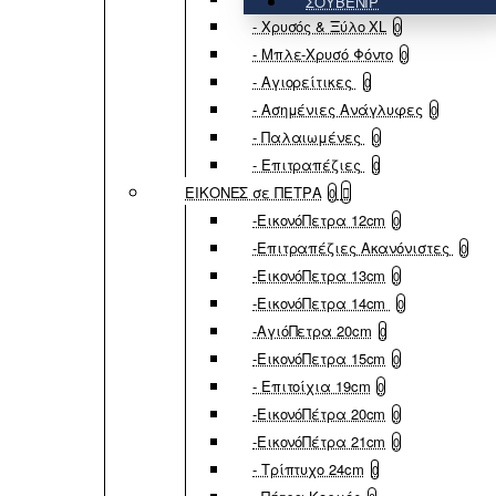
ΣΟΥΒΕΝΙΡ
- Χρυσός & Ξύλο XL
0
- Μπλε-Χρυσό Φόντο
0
- Αγιορείτικες
0
- Ασημένιες Ανάγλυφες
0
- Παλαιωμένες
0
- Επιτραπέζιες
0
ΕΙΚΟΝΕΣ σε ΠΕΤΡΑ
0
-ΕικονόΠετρα 12cm
0
-Επιτραπέζιες Ακανόνιστες
0
-ΕικονόΠετρα 13cm
0
-ΕικονόΠετρα 14cm
0
-ΑγιόΠετρα 20cm
0
-ΕικονόΠετρα 15cm
0
- Επιτοίχια 19cm
0
-ΕικονόΠέτρα 20cm
0
-ΕικονόΠέτρα 21cm
0
- Τρίπτυχο 24cm
0